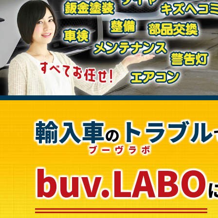
輸入車
トラブル
の
ブーヴラボ
buv.LABO