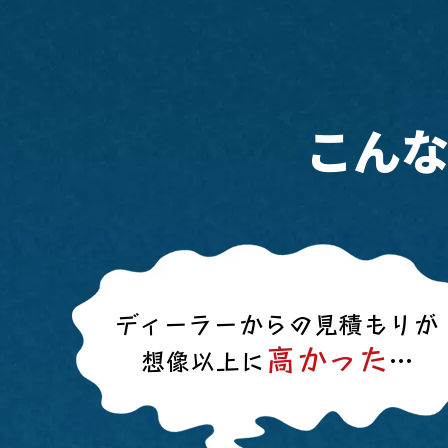
こん
ディーラーからの見積もりが
高かった
想像以上に
…