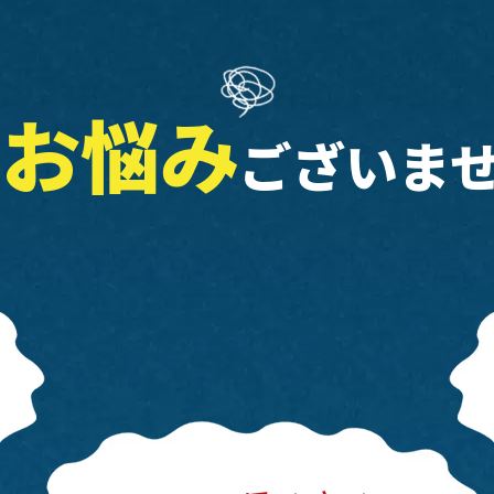
お悩み
な
ございま