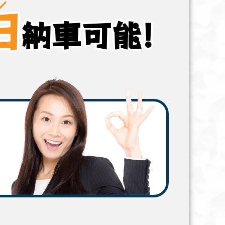
日
納車可能!
ら