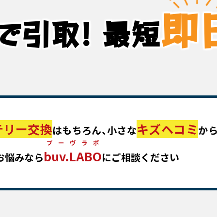
即
で引取!
最短
テリー交換
キズヘコミ
はもちろん、小さな
か
ブーヴラボ
buv.LABO
お悩みなら
にご相談ください