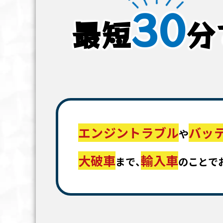
30
最短
分
エンジントラブル
バッ
や
大破車
輸入車
まで、
のことで