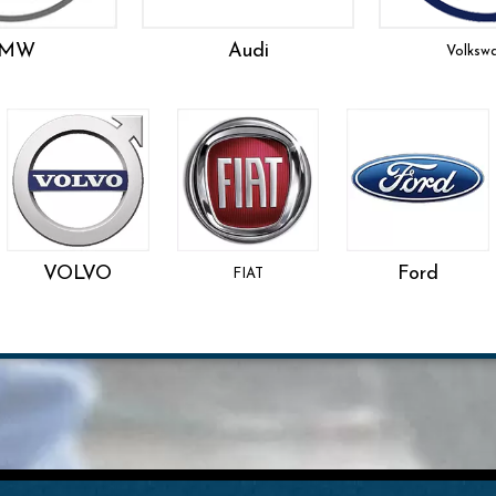
BMW
Audi
Volksw
VOLVO
Ford
FIAT