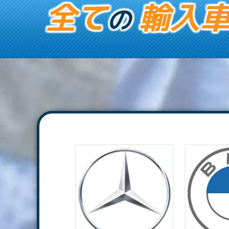
全て
輸入
の